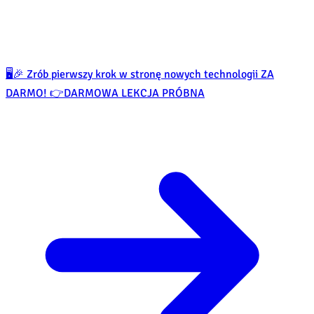
🖥️🎉 Zrób pierwszy krok w stronę nowych technologii ZA
DARMO! 👉
DARMOWA LEKCJA PRÓBNA