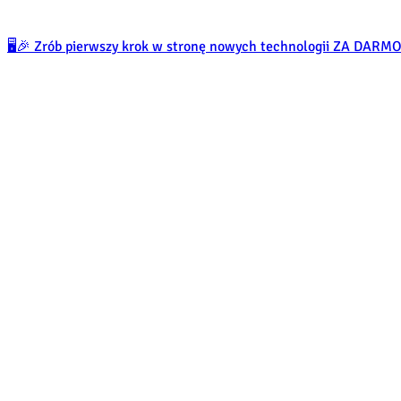
🖥️🎉 Zrób pierwszy krok w stronę nowych technologii ZA DARM