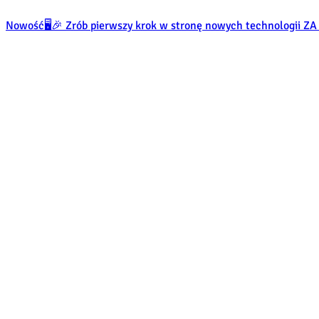
Nowość
🖥️🎉 Zrób pierwszy krok w stronę nowych technologii 