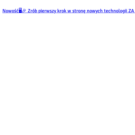
Nowość
🖥️🎉 Zrób pierwszy krok w stronę nowych technologii 