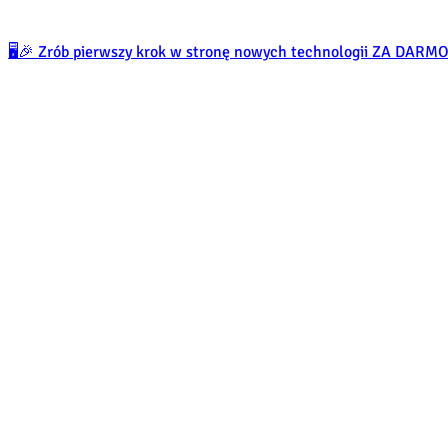
🖥️🎉 Zrób pierwszy krok w stronę nowych technologii ZA DARM