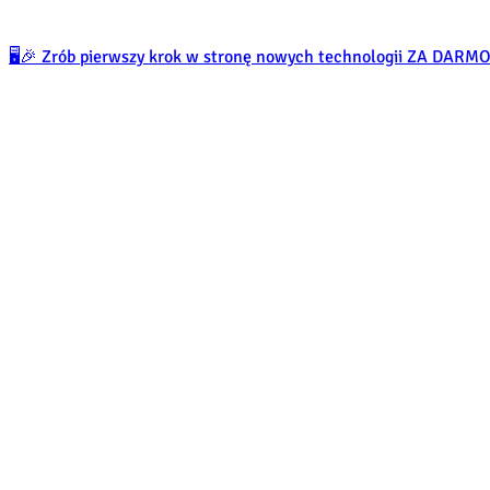
🖥️🎉 Zrób pierwszy krok w stronę nowych technologii ZA DARM