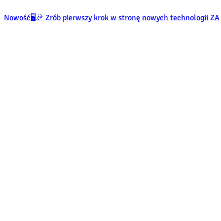
Nowość
🖥️🎉 Zrób pierwszy krok w stronę nowych technologii 